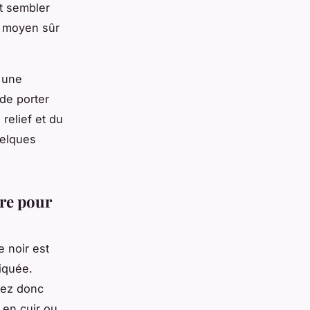
t sembler
n moyen sûr
 une
 de porter
relief et du
uelques
re pour
 noir est
tiquée.
vez donc
 en cuir ou