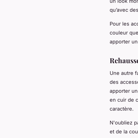
un look mon
qu’avec des
Pour les ac
couleur que
apporter une
Rehausse
Une autre f
des accesso
apporter un
en cuir de 
caractère.
N'oubliez p
et de la co