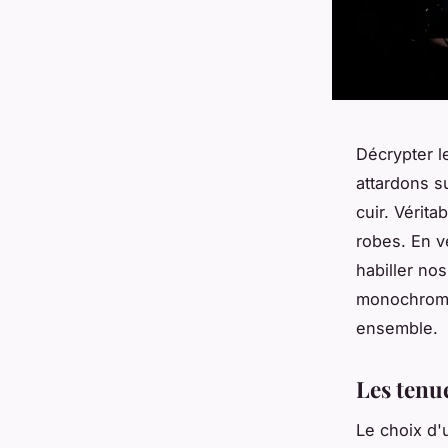
Décrypter l
attardons s
cuir. Vérit
robes. En v
habiller no
monochrome 
ensemble.
Les tenu
Le choix d'