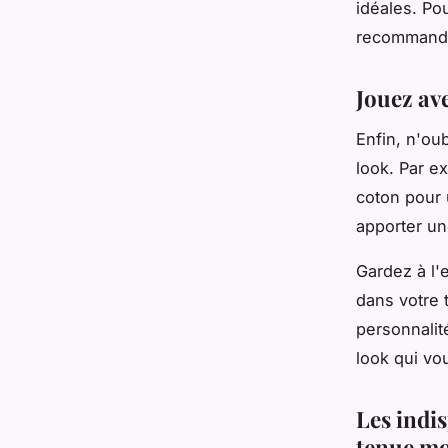
idéales. Po
recommand
Jouez ave
Enfin, n'ou
look. Par e
coton pour 
apporter un
Gardez à l'
dans votre 
personnalit
look qui vo
Les indi
tenue m