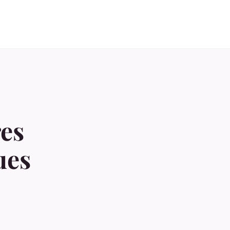
res
ues