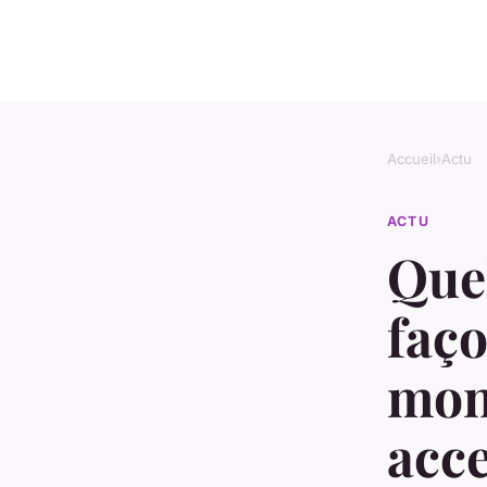
Accueil
›
Actu
ACTU
Quel
faço
mon
acce