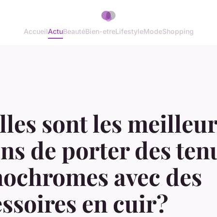
Accueil
Actu
Beauté
Bien-etre
Lifestyle
Mode
Shopping
les sont les meilleu
ns de porter des ten
ochromes avec des
ssoires en cuir?