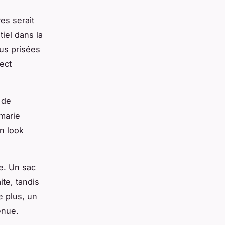
es serait
iel dans la
lus prisées
ect
 de
 marie
n look
e. Un sac
te, tandis
e plus, un
enue.