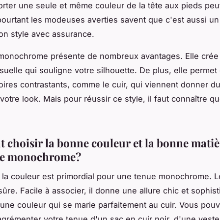
orter une seule et même couleur de la tête aux pieds peu
 pourtant les modeuses averties savent que c'est aussi u
son style avec assurance.
monochrome présente de nombreux avantages. Elle crée
suelle qui souligne votre silhouette. De plus, elle permet
ires contrastants, comme le cuir, qui viennent donner du 
votre look. Mais pour réussir ce style, il faut connaître q
choisir la bonne couleur et la bonne matiè
ue monochrome?
 la couleur est primordial pour une tenue monochrome. Le
ûre. Facile à associer, il donne une allure chic et sophis
 une couleur qui se marie parfaitement au cuir. Vous pou
agrémenter votre tenue d'un sac en cuir noir, d'une veste