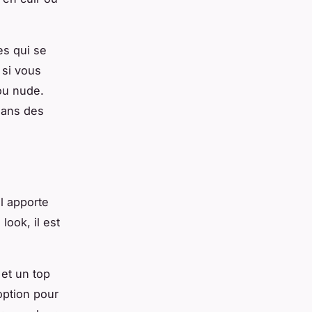
es qui se
 si vous
ou nude.
dans des
l apporte
look, il est
et un top
option pour