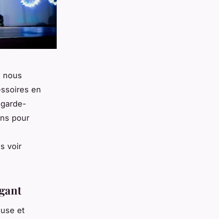
s nous
essoires en
 garde-
ons pour
s voir
égant
euse et