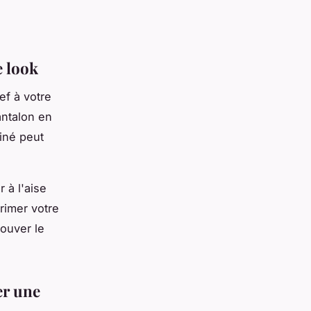
e look
ef à votre
antalon en
iné peut
 à l'aise
rimer votre
rouver le
er une