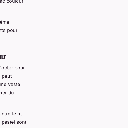
ême couleur
 même
nte pour
ur
'opter pour
, peut
une veste
ner du
otre teint
 pastel sont