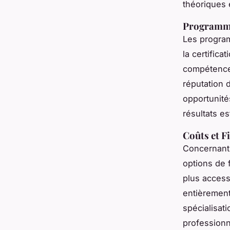
théoriques 
Programmes
Les program
la certific
compétences
réputation 
opportunité
résultats e
Coûts et 
Concernant 
options de 
plus access
entièrement 
spécialisat
professionn