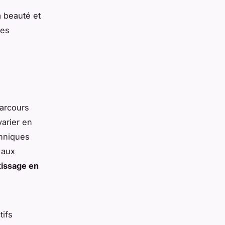
a beauté et
des
parcours
arier en
chniques
 aux
issage en
tifs