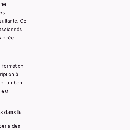
une
les
sultante. Ce
passionnés
vancée.
a formation
ription à
fin, un bon
 est
s dans le
iper à des