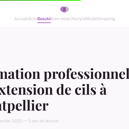
Accueil
Actu
Beauté
Bien-etre
Lifestyle
Mode
Shopping
é
mation professionnel
xtension de cils à
tpellier
anvier 2025 — 3 min de lecture