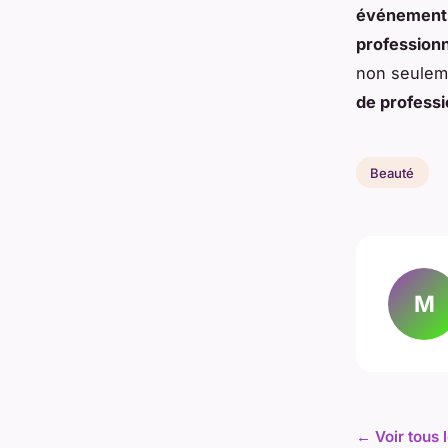
événements 
professionn
non seuleme
de professi
Beauté
M
← Voir tous 