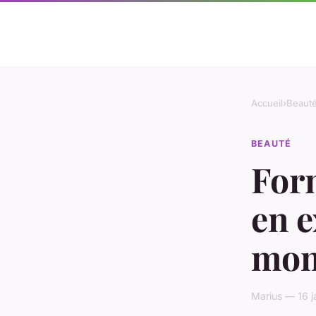
Accueil
›
Beaut
BEAUTÉ
For
en e
mon
Marius — 16 j