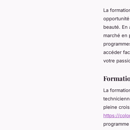
La formatio
opportunité
beauté. En 
marché en p
programmes 
accéder fac
votre passio
Formatio
La formatio
technicienn
pleine croi
https://col
programme 