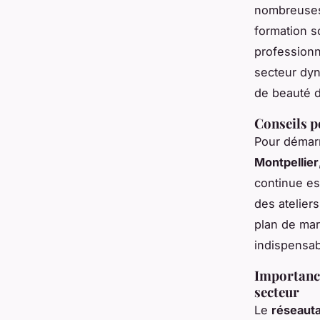
nombreus
formation s
professionn
secteur dyn
de beauté d
Conseils p
Pour démarr
Montpellier
continue est
des atelier
plan de mar
indispensabl
Importance
secteur
Le
réseauta