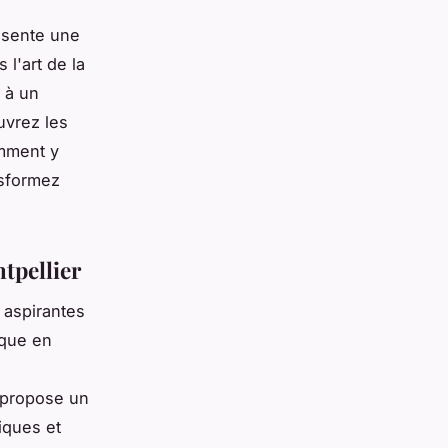
résente une
l'art de la
 à un
uvrez les
omment y
nsformez
tpellier
 aspirantes
ique en
propose un
iques et