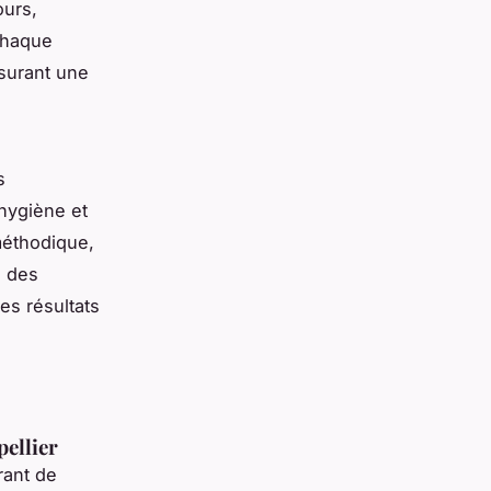
ours,
Chaque
ssurant une
s
'hygiène et
éthodique,
s des
des résultats
pellier
rant de