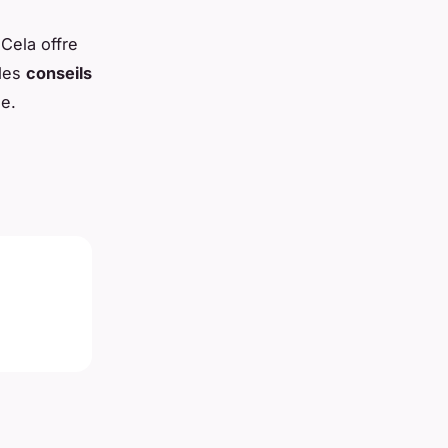
Cela offre
 des
conseils
le.