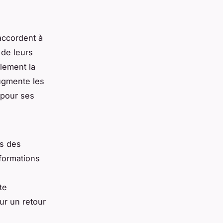
accordent à
 de leurs
lement la
augmente les
 pour ses
is des
formations
te
ur un retour