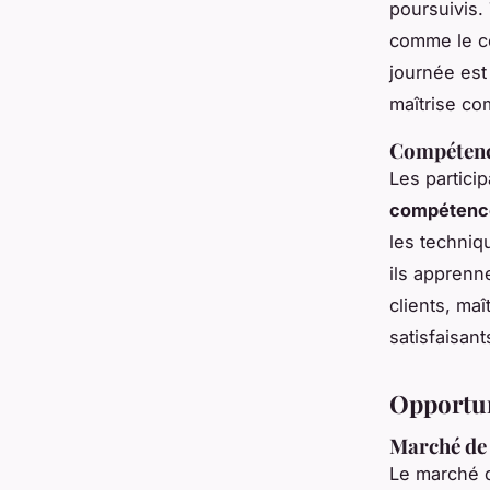
poursuivis.
comme le c
journée est
maîtrise c
Compétenc
Les partici
compétence
les techniq
ils apprenn
clients, maî
satisfaisant
Opportun
Marché de l
Le marché d